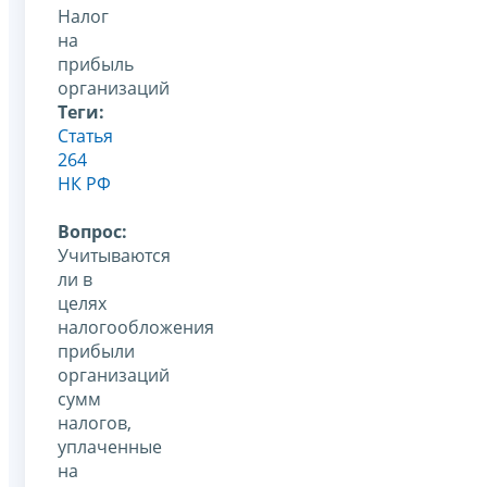
Налог
на
прибыль
организаций
Теги:
Статья
264
НК РФ
Вопрос:
Учитываются
ли в
целях
налогообложения
прибыли
организаций
сумм
налогов,
уплаченные
на