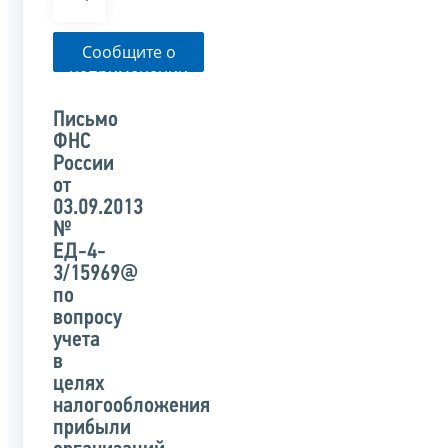
Сообщите о
неприменении
налоговым
органом
Письмо
указанного
ФНС
письма
России
от
03.09.2013
№
ЕД-4-
3/15969@
по
вопросу
учета
в
целях
налогообложения
прибыли