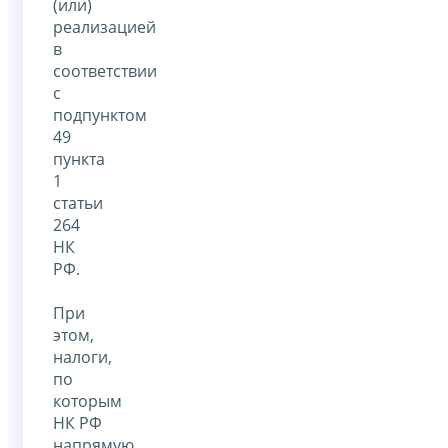
(или)
реализацией
в
соответствии
с
подпунктом
49
пункта
1
статьи
264
НК
РФ.
При
этом,
налоги,
по
которым
НК РФ
напрямую