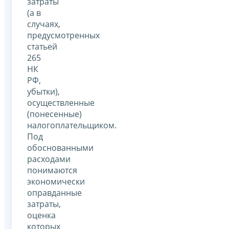
затраты
(а в
случаях,
предусмотренных
статьей
265
НК
РФ,
убытки),
осуществленные
(понесенные)
налогоплательщиком.
Под
обоснованными
расходами
понимаются
экономически
оправданные
затраты,
оценка
которых