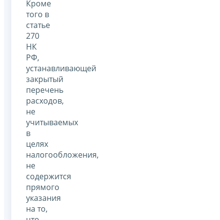
Кроме
того в
статье
270
НК
РФ,
устанавливающей
закрытый
перечень
расходов,
не
учитываемых
в
целях
налогообложения,
не
содержится
прямого
указания
на то,
что