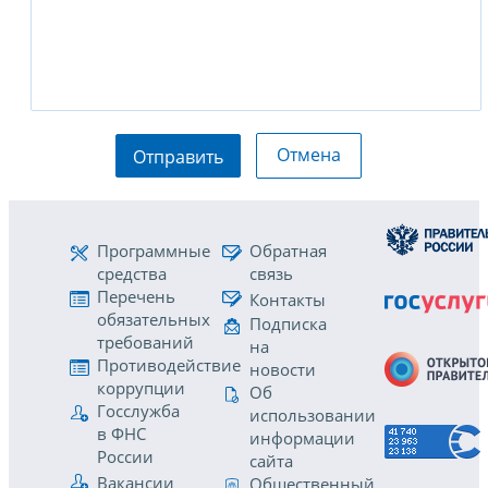
Отмена
Отправить
Программные
Обратная
средства
связь
Перечень
Контакты
обязательных
Подписка
требований
на
Противодействие
новости
коррупции
Об
Госслужба
использовании
в ФНС
информации
России
сайта
Вакансии
Общественный