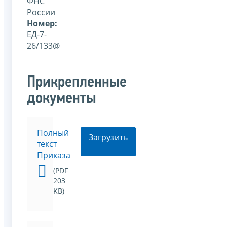
ФНС
России
Номер:
ЕД-7-
26/133@
Прикрепленные
документы
Полный
Загрузить
текст
Приказа
(PDF
203
KB)