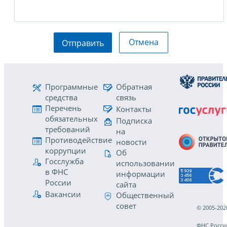
Отмена
Отправить
Программные
Обратная
средства
связь
Перечень
Контакты
обязательных
Подписка
требований
на
Противодействие
новости
коррупции
Об
Госслужба
использовании
в ФНС
информации
России
сайта
Вакансии
Общественный
совет
© 2005-202
ФНС Росси