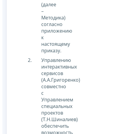
(далее
–
Методика)
согласно
приложению
к
настоящему
приказу.
Управлению
интерактивных
сервисов
(А.А.Григоренко)
совместно
с
Управлением
специальных
проектов
(Т.Н.Шиналиев)
обеспечить
возможность