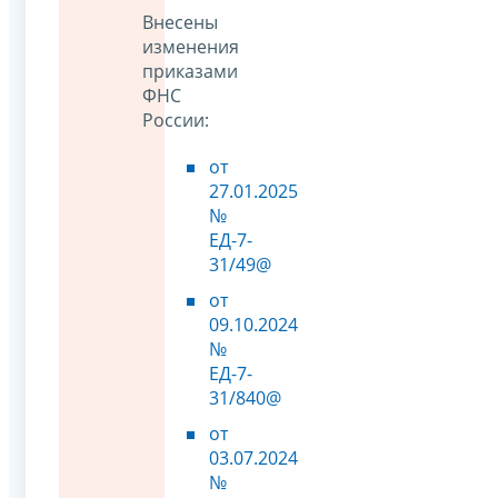
Внесены
изменения
приказами
ФНС
России:
от
27.01.2025
№
ЕД-7-
31/49@
от
09.10.2024
№
ЕД-7-
31/840@
от
03.07.2024
№