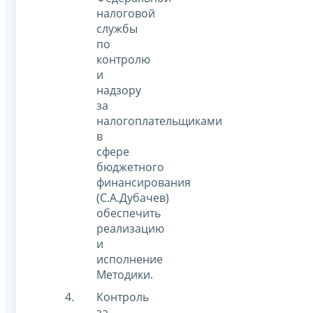
налоговой
службы
по
контролю
и
надзору
за
налогоплательщиками
в
сфере
бюджетного
финансирования
(С.А.Дубачев)
обеспечить
реализацию
и
исполнение
Методики.
Контроль
за