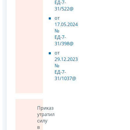
ЕД-7-
31/522@
от
17.05.2024
№
ЕД-7-
31/398@
от
29.12.2023
№
ЕД-7-
31/1037@
Приказ
утратил
силу
в