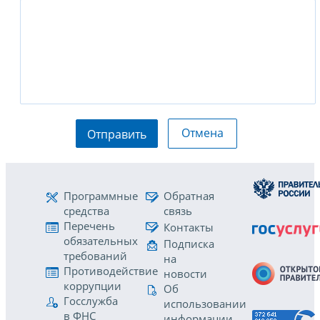
Отмена
Отправить
Программные
Обратная
средства
связь
Перечень
Контакты
обязательных
Подписка
требований
на
Противодействие
новости
коррупции
Об
Госслужба
использовании
в ФНС
информации