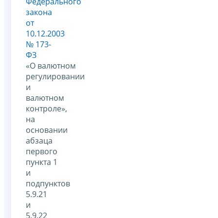
Федерального
закона
от
10.12.2003
№ 173-
ФЗ
«О валютном
регулировании
и
валютном
контроле»,
на
основании
абзаца
первого
пункта 1
и
подпунктов
5.9.21
и
5.9.22