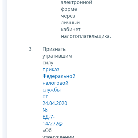
электронной
форме
через
личный
кабинет
налогоплательщика.
Признать
утратившим
силу
приказ
Федеральной
налоговой
службы
от
24.04.2020
№
ЕД-7-
14/272@
«Об
утверждении