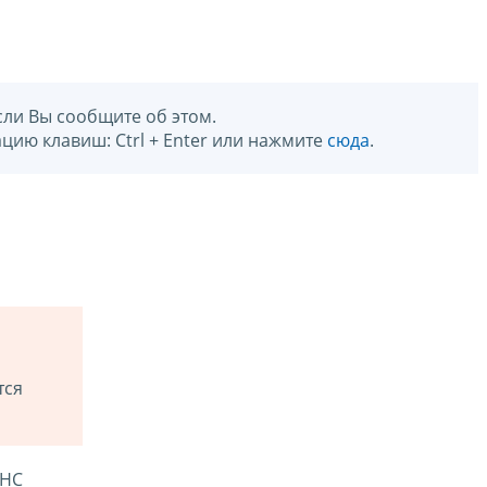
сли Вы сообщите об этом.
цию клавиш: Ctrl + Enter или нажмите
сюда
.
тся
ФНС