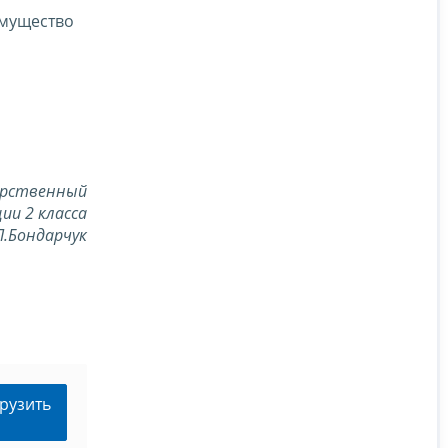
имущество
арственный
ии 2 класса
Л.Бондарчук
рузить