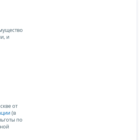
имущество
и, и
скве от
ации
(в
льготы по
ьной