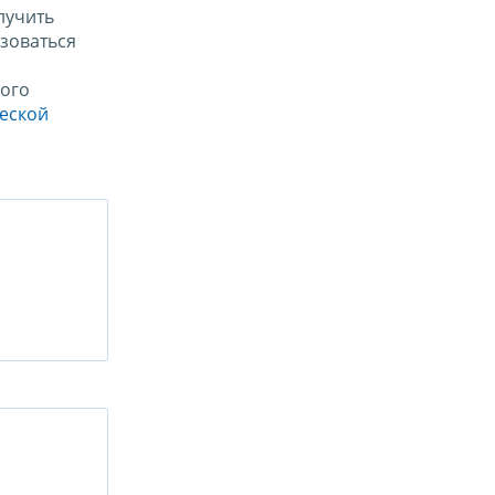
лучить
зоваться
ого
ческой