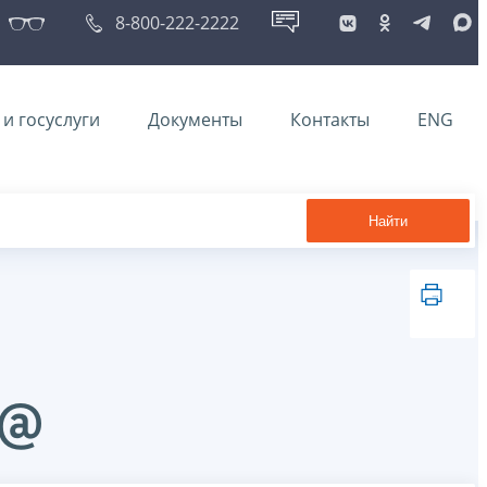
8-800-222-2222
и госуслуги
Документы
Контакты
ENG
Найти
2@