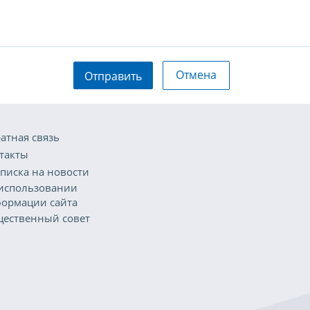
Отмена
Отправить
атная связь
такты
писка на новости
использовании
ормации сайта
ественный совет