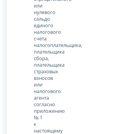
или
нулевого
сальдо
единого
налогового
счета
налогоплательщика,
плательщика
сбора,
плательщика
страховых
взносов
или
налогового
агента
согласно
приложению
№ 1
к
настоящему