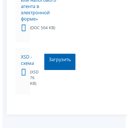
или налогового
агента в
электронной
форме»
(DOC 504 KB)
XSD -
Загрузить
схема
(XSD
76
KB)