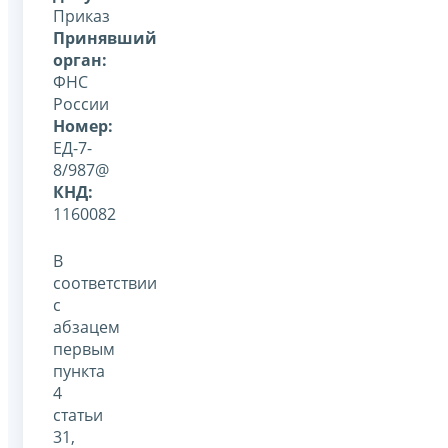
Приказ
Принявший
орган:
ФНС
России
Номер:
ЕД-7-
8/987@
КНД:
1160082
В
соответствии
с
абзацем
первым
пункта
4
статьи
31,