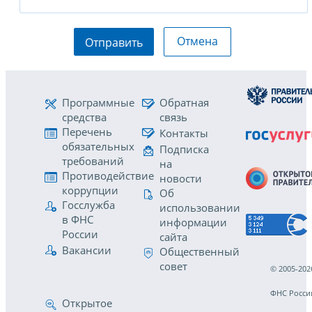
Отмена
Отправить
Программные
Обратная
средства
связь
Перечень
Контакты
обязательных
Подписка
требований
на
Противодействие
новости
коррупции
Об
Госслужба
использовании
в ФНС
информации
России
сайта
Вакансии
Общественный
совет
© 2005-202
ФНС Росси
Открытое