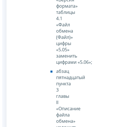
формата»
таблицы
4.1
«Файл
обмена
(Файл)»
цифры
«5.05»
заменить
цифрами «5.06»;
абзац
пятнадцатый
пункта
3
главы
II
«Описание
файла
обмена»