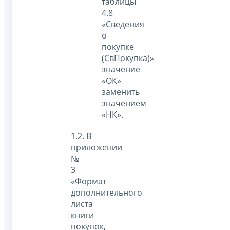
таблицы
4.8
«Сведения
о
покупке
(СвПокупка)»
значение
«ОК»
заменить
значением
«НК».
1.2. В
приложении
№
3
«Формат
дополнительного
листа
книги
покупок,