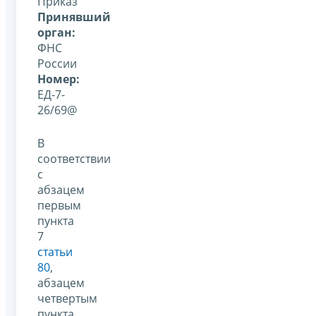
Приказ
Принявший
орган:
ФНС
России
Номер:
ЕД-7-
26/69@
В
соответствии
с
абзацем
первым
пункта
7
статьи
80
,
абзацем
четвертым
пункта