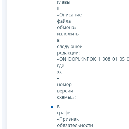
главы
II
«Описание
файла
обмена»
изложить
в
следующей
редакции:
«ON_DOPLKNPOK_1_908_01_05_0
где
хх
–
номер
версии
схемы.»;
в
графе
«Признак
обязательности