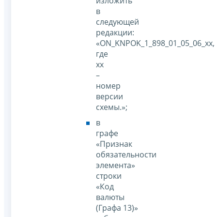
изложить
в
следующей
редакции:
«ON_KNPOK_1_898_01_05_06_xx,
где
хх
–
номер
версии
схемы.»;
в
графе
«Признак
обязательности
элемента»
строки
«Код
валюты
(Графа 13)»