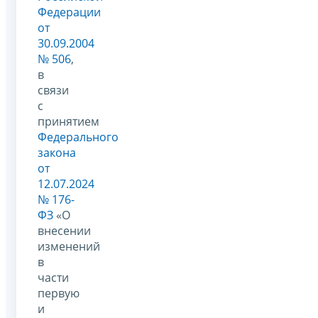
Федерации
от
30.09.2004
№ 506
,
в
связи
с
принятием
Федерального
закона
от
12.07.2024
№ 176-
ФЗ
«О
внесении
изменений
в
части
первую
и