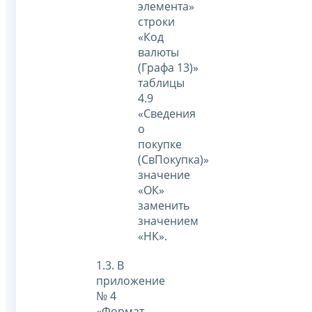
элемента»
строки
«Код
валюты
(Графа 13)»
таблицы
4.9
«Сведения
о
покупке
(СвПокупка)»
значение
«ОК»
заменить
значением
«НК».
1.3. В
приложение
№ 4
«Формат