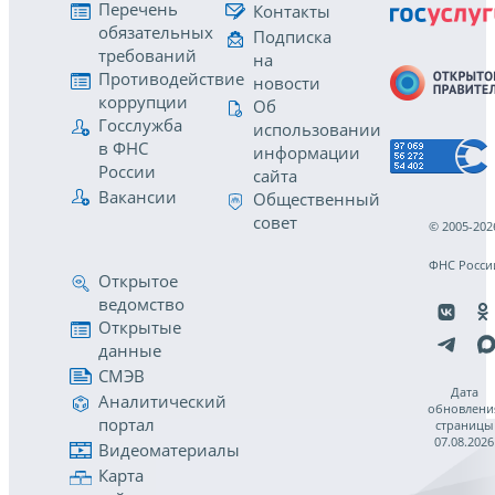
Перечень
Контакты
обязательных
Подписка
требований
на
Противодействие
новости
коррупции
Об
Госслужба
использовании
в ФНС
информации
России
сайта
Вакансии
Общественный
совет
© 2005-202
ФНС Росси
Открытое
ведомство
Открытые
данные
СМЭВ
Дата
Аналитический
обновлени
портал
страницы
07.08.2026
Видеоматериалы
Карта