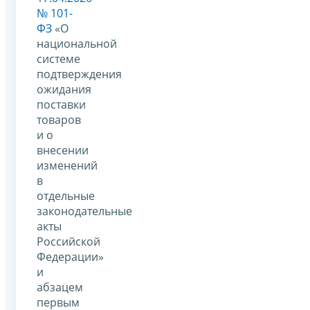
№ 101-
ФЗ
«О
национальной
системе
подтверждения
ожидания
поставки
товаров
и о
внесении
изменений
в
отдельные
законодательные
акты
Российской
Федерации»
и
абзацем
первым