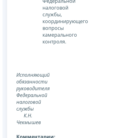
Федеральной
налоговой
службы,
координирующего
вопросы
камерального
контроля.
Исполняющий
обязанности
руководителя
Федеральной
налоговой
службы
К.Н.
Чекмышев
Комментарии: