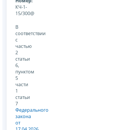
Номер:
КЧ-1-
15/300@
В
соответствии
с
частью
2
статьи
6,
пунктом
5
части
1
статьи
7
Федерального
закона
от
17.04.2026