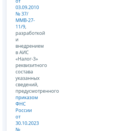
от
03.09.2010
№ 37/
ММВ-27-
11/9
,
разработкой
и
внедрением
в АИС
«Налог-3»
реквизитного
состава
указанных
сведений,
предусмотренного
приказом
ФНС
России
от
30.10.2023
№