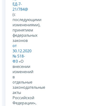
ЕД-7-
21/784@
(с
последующими
изменениями),
принятием
федеральных
законов
от
30.12.2020
№ 518-
ФЗ
«О
внесении
изменений
в
отдельные
законодательные
акты
Российской
Федерации»,