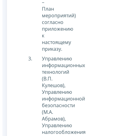
–
План
мероприятий)
согласно
приложению
к
настоящему
приказу.
Управлению
информационных
технологий
(В.П.
Кулешов),
Управлению
информационной
безопасности
(М.А.
Абрамов),
Управлению
налогообложения