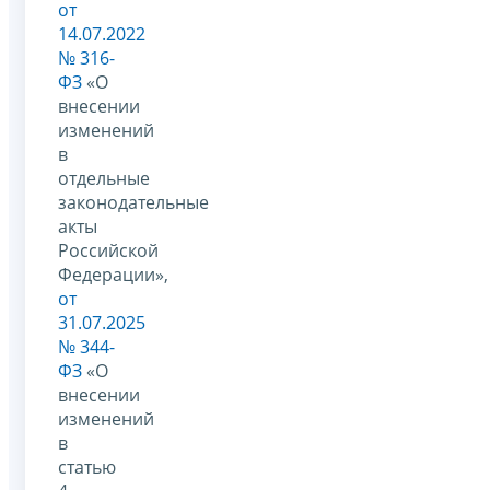
от
14.07.2022
№ 316-
ФЗ
«О
внесении
изменений
в
отдельные
законодательные
акты
Российской
Федерации»,
от
31.07.2025
№ 344-
ФЗ
«О
внесении
изменений
в
статью