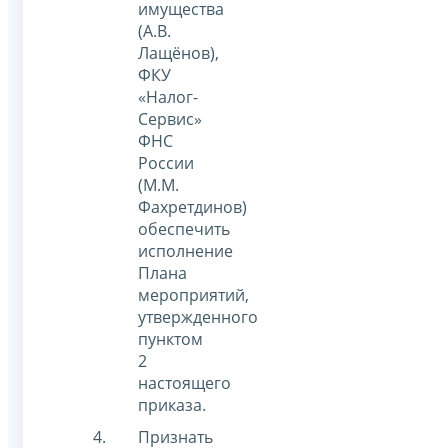
имущества
(А.В.
Лащёнов),
ФКУ
«Налог-
Сервис»
ФНС
России
(М.М.
Фахретдинов)
обеспечить
исполнение
Плана
мероприятий,
утвержденного
пунктом
2
настоящего
приказа.
Признать