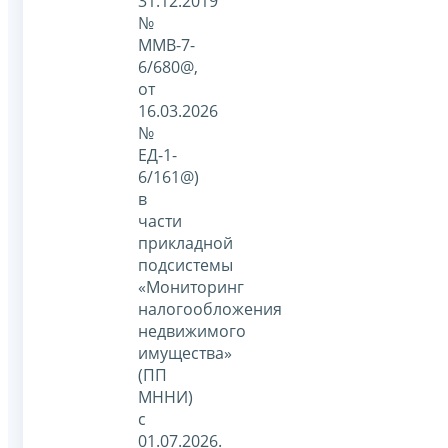
31.12.2019
№
ММВ-7-
6/680@,
от
16.03.2026
№
ЕД-1-
6/161@)
в
части
прикладной
подсистемы
«Мониторинг
налогообложения
недвижимого
имущества»
(ПП
МННИ)
с
01.07.2026.