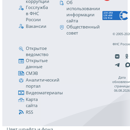
коррупции
Об
Госслужба
использовании
в ФНС
информации
России
сайта
Вакансии
Общественный
совет
© 2005-202
ФНС Росси
Открытое
ведомство
Открытые
данные
СМЭВ
Дата
Аналитический
обновлени
портал
страницы
06.08.2026
Видеоматериалы
Карта
сайта
RSS
Цвет шрифта и фона