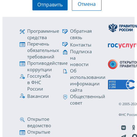
Отмена
Отправить
Программные
Обратная
средства
связь
Перечень
Контакты
обязательных
Подписка
требований
на
Противодействие
новости
коррупции
Об
Госслужба
использовании
в ФНС
информации
России
сайта
Вакансии
Общественный
совет
© 2005-202
ФНС Росси
Открытое
ведомство
Открытые