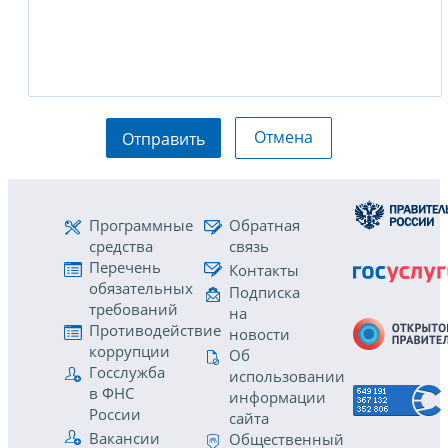
Отмена
Отправить
Программные
Обратная
средства
связь
Перечень
Контакты
обязательных
Подписка
требований
на
Противодействие
новости
коррупции
Об
Госслужба
использовании
в ФНС
информации
России
сайта
Вакансии
Общественный