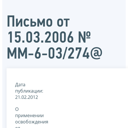
Письмо от
15.03.2006 №
ММ-6-03/274@
Дата
публикации:
21.02.2012
О
применении
освобождения
от