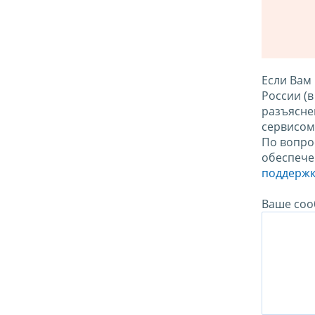
Если Вам
России (
разъясне
сервисо
По вопро
обеспече
поддержк
Ваше соо