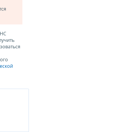
тся
ФНС
лучить
зоваться
ого
ческой