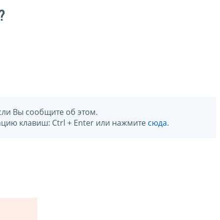
?
сли Вы сообщите об этом.
цию клавиш: Ctrl + Enter или нажмите
сюда
.