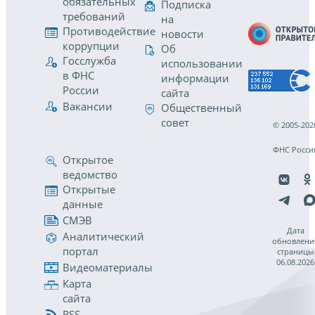
обязательных
Подписка
требований
на
Противодействие
новости
коррупции
Об
Госслужба
использовании
в ФНС
информации
России
сайта
Вакансии
Общественный
совет
© 2005-202
ФНС Росси
Открытое
ведомство
Открытые
данные
СМЭВ
Дата
Аналитический
обновлени
портал
страницы
06.08.2026
Видеоматериалы
Карта
сайта
RSS