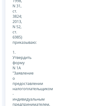
1998,
N 31,
ст.
3824;
2013,
N 52,
ст.
6985)
приказываю:
1.
Утвердить
форму
N 1А
"Заявление
о
предоставлении
налогоплательщиком
-
индивидуальным
предпринимателем,