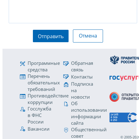
Отмена
Отправить
Программные
Обратная
средства
связь
Перечень
Контакты
обязательных
Подписка
требований
на
Противодействие
новости
коррупции
Об
Госслужба
использовании
в ФНС
информации
России
сайта
Вакансии
Общественный
совет
© 2005-202