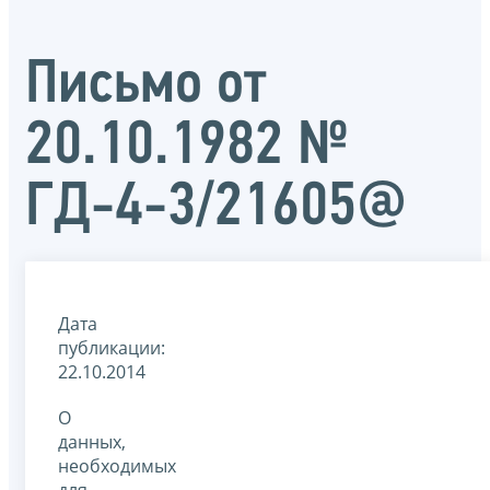
Письмо от
20.10.1982 №
ГД-4-3/21605@
Дата
публикации:
22.10.2014
О
данных,
необходимых
для