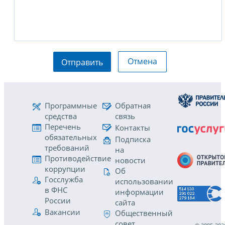
Отмена
Отправить
Программные
Обратная
средства
связь
Перечень
Контакты
обязательных
Подписка
требований
на
Противодействие
новости
коррупции
Об
Госслужба
использовании
в ФНС
информации
России
сайта
Вакансии
Общественный
совет