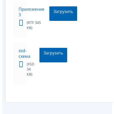
Приложение
Загрузить
3
(RTF 345
KB)
xsd-
Загрузить
схема
(XSD
34
KB)