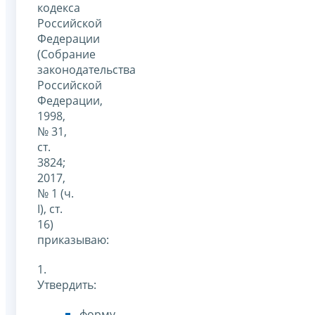
кодекса
Российской
Федерации
(Собрание
законодательства
Российской
Федерации,
1998,
№ 31,
ст.
3824;
2017,
№ 1 (ч.
I), ст.
16)
приказываю:
1.
Утвердить:
форму