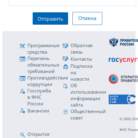
Отмена
Отправить
Программные
Обратная
средства
связь
Перечень
Контакты
обязательных
Подписка
требований
на
Противодействие
новости
коррупции
Об
Госслужба
использовании
в ФНС
информации
России
сайта
Вакансии
Общественный
совет
© 2005-202
ФНС Росси
Открытое