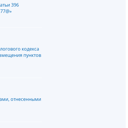
атьи 396
577@»
алогового кодекса
змещения пунктов
ками, отнесенными