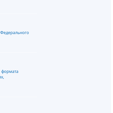
9 Федерального
о формата
х,