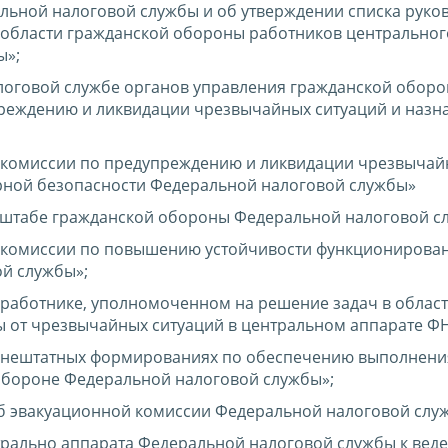
льной налоговой службы и об утверждении списка руко
в области гражданской обороны работников центральног
ы»;
логовой службе органов управления гражданской оборо
реждению и ликвидации чрезвычайных ситуаций и назн
 комиссии по предупреждению и ликвидации чрезвычай
рной безопасности Федеральной налоговой службы»
 штабе гражданской обороны Федеральной налоговой с
 комиссии по повышению устойчивости функционирова
й службы»;
работнике, уполномоченном на решение задач в облас
 от чрезвычайных ситуаций в центральном аппарате ФН
 нештатных формированиях по обеспечению выполнени
обороне Федеральной налоговой службы»;
б эвакуационной комиссии Федеральной налоговой слу
трально аппарата Федеральной налоговой службы к вед