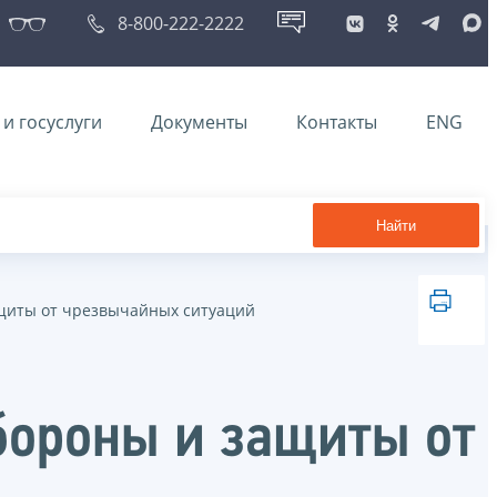
8-800-222-2222
и госуслуги
Документы
Контакты
ENG
Найти
щиты от чрезвычайных ситуаций
бороны и защиты от