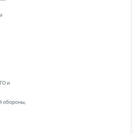
и
ГО и
й обороны,