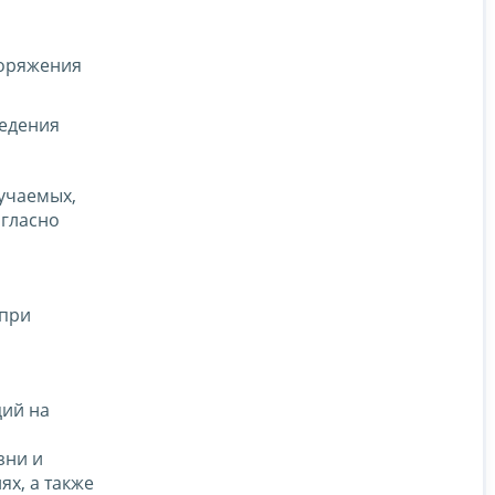
поряжения
ведения
учаемых,
огласно
 при
ций на
зни и
х, а также