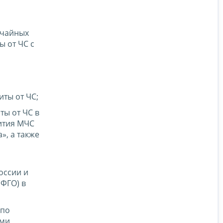
ычайных
ы от ЧС с
ты от ЧС;
ты от ЧС в
ития МЧС
», а также
оссии и
ФГО) в
 по
ыми