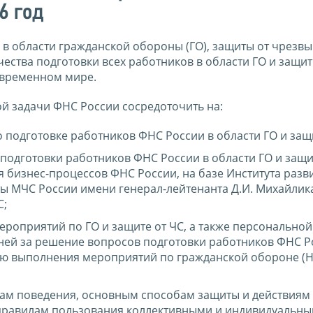
6 год
в области гражданской обороны (ГО), защиты от чрезв
чества подготовки всех работников в области ГО и защит
овременном мире.
й задачи ФНС России сосредоточить на:
подготовке работников ФНС России в области ГО и защи
подготовки работников ФНС России в области ГО и защи
 бизнес-процессов ФНС России, на базе Института разв
 МЧС России имени генерал-лейтенанта Д.И. Михайлика
С;
оприятий по ГО и защите от ЧС, а также персональной
вней за решение вопросов подготовки работников ФНС Р
ю выполнения мероприятий по гражданской обороне (Н
ам поведения, основным способам защиты и действиям
, правилам пользования коллективными и индивидуальн