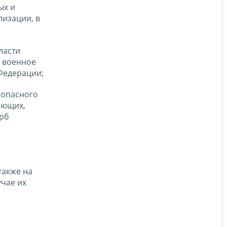
ых и
лизации, в
ласти
в военное
Федерации;
 опасного
ающих,
ерб
также на
чае их