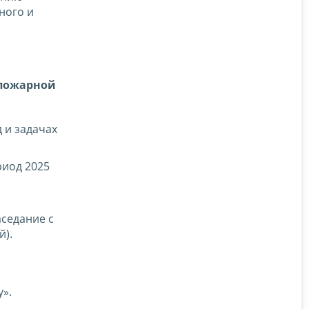
ного и
 пожарной
 и задачах
риод 2025
седание с
й).
».