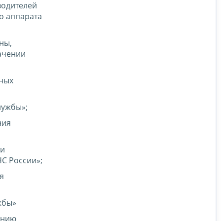
водителей
о аппарата
ны,
ачении
ных
лужбы»;
ния
ти
С России»;
я
жбы»
ению