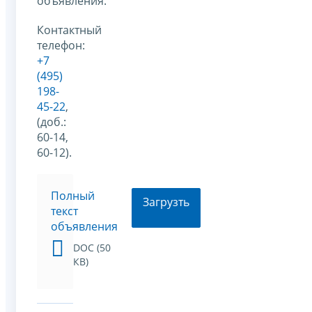
объявления.
Контактный
телефон:
+7
(495)
198-
45-22
,
(доб.:
60-14,
60-12).
Полный
Загрузть
текст
объявления
DOC (50
КВ)