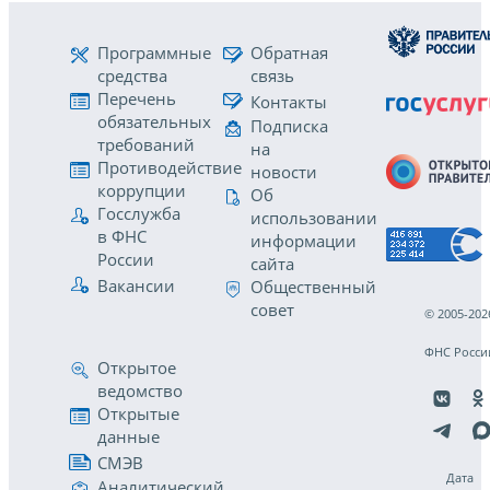
Программные
Обратная
средства
связь
Перечень
Контакты
обязательных
Подписка
требований
на
Противодействие
новости
коррупции
Об
Госслужба
использовании
в ФНС
информации
России
сайта
Вакансии
Общественный
совет
© 2005-202
ФНС Росси
Открытое
ведомство
Открытые
данные
СМЭВ
Дата
Аналитический