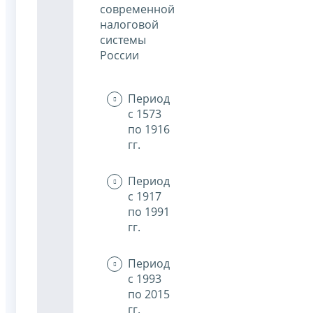
современной
налоговой
системы
России
Период
с 1573
по 1916
гг.
Период
с 1917
по 1991
гг.
Период
с 1993
по 2015
гг.