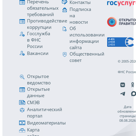
Перечень
Контакты
обязательных
Подписка
требований
на
Противодействие
новости
коррупции
Об
Госслужба
использовании
в ФНС
информации
России
сайта
Вакансии
Общественный
совет
© 2005-202
ФНС Росси
Открытое
ведомство
Открытые
данные
СМЭВ
Дата
Аналитический
обновлени
портал
страницы
08.08.2026
Видеоматериалы
Карта