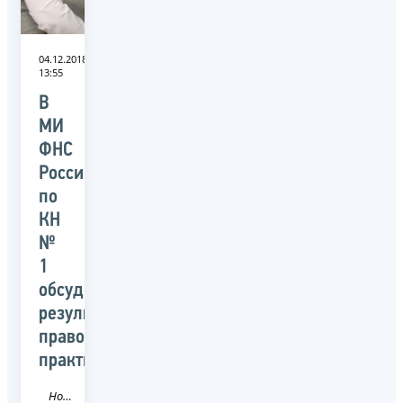
04.12.2018
13:55
В
МИ
ФНС
России
по
КН
№
1
обсудили
результаты
правоприменительной
практики
Новость