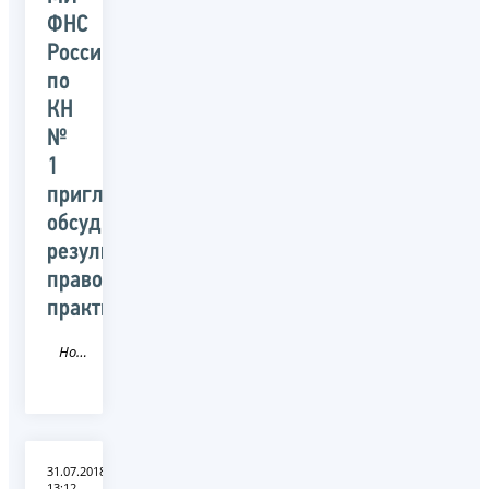
ФНС
России
по
КН
№
1
приглашает
обсудить
результаты
правоприменительной
практики
Новость
31.07.2018
13:12