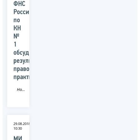
ФНС
России
по
КН
№
1
обсудили
результаты
правоприменительной
практики
Новость
29.08.2018
10:30
МИ