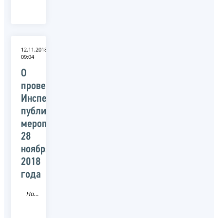
12.11.2018
09:04
О
проведении
Инспекцией
публичного
мероприятия
28
ноября
2018
года
Новость