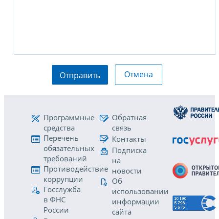
Отмена
Отправить
Программные
Обратная
средства
связь
Перечень
Контакты
обязательных
Подписка
требований
на
Противодействие
новости
коррупции
Об
Госслужба
использовании
в ФНС
информации
России
сайта