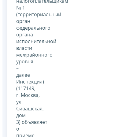
налогоплательщикам
№ 1
(территориальный
орган
федерального
органа
исполнительной
власти
межрайонного
уровня
–
далее
Инспекция)
(117149,
г. Москва,
ул.
Сивашская,
дом
3) объявляет
о
приеме