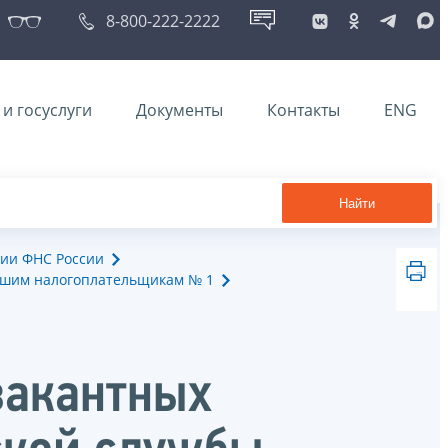
8-800-222-2222
и госуслуги
Документы
Контакты
ENG
Найти
ии ФНС России
йшим налогоплательщикам № 1
вакантных