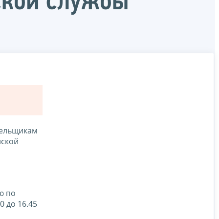
ской службы
тельщикам
йской
ю по
0 до 16.45