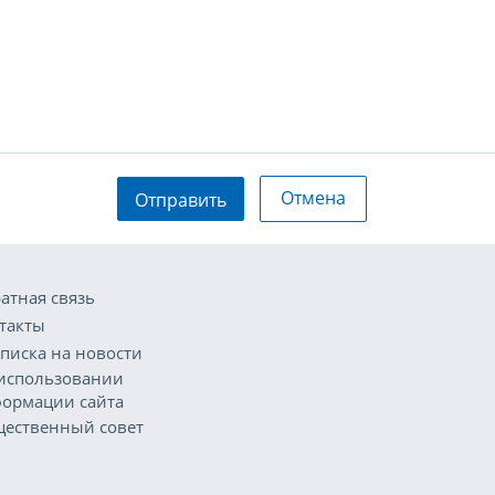
Отмена
Отправить
атная связь
такты
писка на новости
использовании
ормации сайта
ественный совет