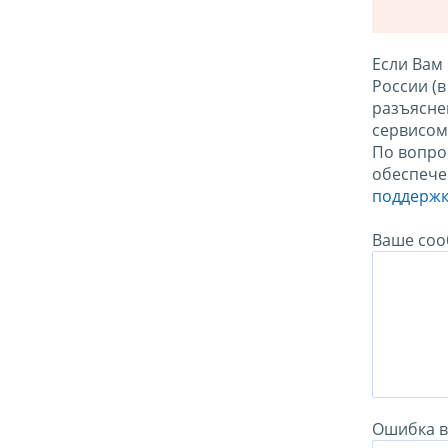
Если Вам
России (
разъясне
сервисо
По вопро
обеспече
поддержк
Ваше соо
Ошибка в 