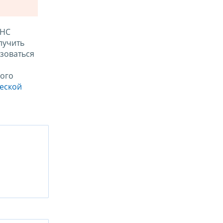
ФНС
лучить
зоваться
ого
ческой