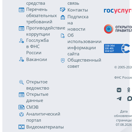
средства
связь
Перечень
Контакты
обязательных
Подписка
требований
на
Противодействие
новости
коррупции
Об
Госслужба
использовании
в ФНС
информации
России
сайта
Вакансии
Общественный
совет
© 2005-202
ФНС Росси
Открытое
ведомство
Открытые
данные
СМЭВ
Дата
Аналитический
обновлени
портал
страницы
07.08.2026
Видеоматериалы