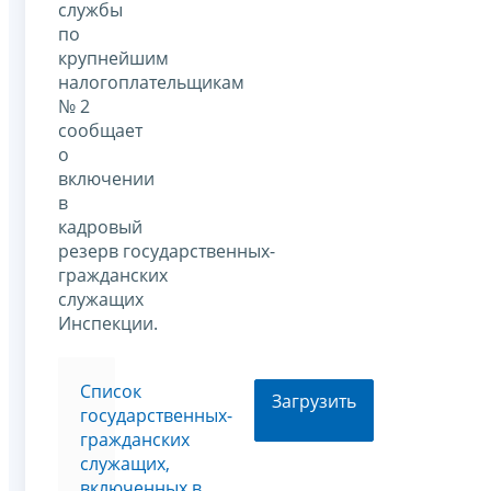
службы
по
крупнейшим
налогоплательщикам
№ 2
сообщает
о
включении
в
кадровый
резерв государственных-
гражданских
служащих
Инспекции.
Список
Загрузить
государственных-
гражданских
служащих,
включенных в