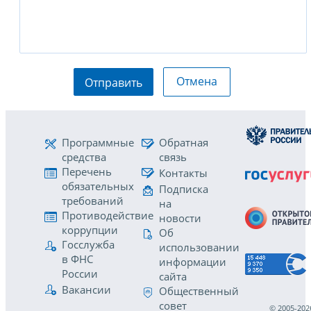
Отмена
Отправить
Программные
Обратная
средства
связь
Перечень
Контакты
обязательных
Подписка
требований
на
Противодействие
новости
коррупции
Об
Госслужба
использовании
в ФНС
информации
России
сайта
Вакансии
Общественный
совет
© 2005-202