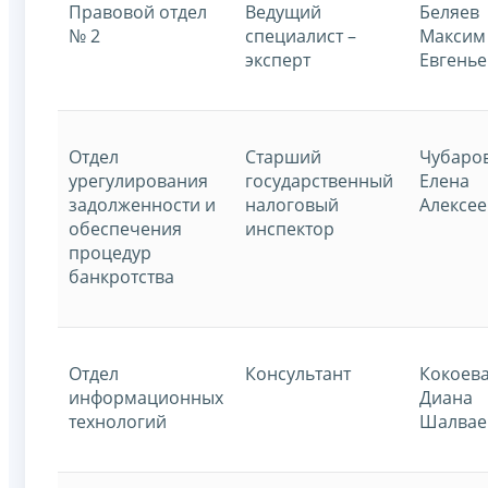
Правовой отдел
Ведущий
Беляев
№ 2
специалист –
Максим
эксперт
Евгень
Отдел
Старший
Чубаро
урегулирования
государственный
Елена
задолженности и
налоговый
Алексее
обеспечения
инспектор
процедур
банкротства
Отдел
Консультант
Кокоев
информационных
Диана
технологий
Шалвае