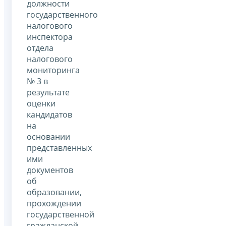
должности
государственного
налогового
инспектора
отдела
налогового
мониторинга
№ 3 в
результате
оценки
кандидатов
на
основании
представленных
ими
документов
об
образовании,
прохождении
государственной
гражданской