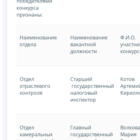
победителями
конкурса
признаны:
Наименование
Наименование
Ф.И.О.
отдела
вакантной
участни
должности
конкурс
Отдел
Старший
Котов
отраслевого
государственный
Артеми
контроля
налоговый
Кирилл
инспектор
Отдел
Главный
Волков
камеральных
государственный
Мария