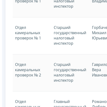
проверок № 1
налоговый
Владим
инспектор
Отдел
Старший
Горбач
камеральных
государственный
Михаил
проверок № 1
налоговый
Юрьев
инспектор
Отдел
Старший
Гаврил
камеральных
государственный
Вера
проверок № 2
налоговый
Ивано
инспектор
Отдел
Главный
Романо
камеральных
государственный
Любовь