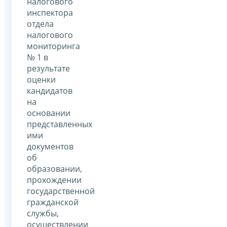
налогового
инспектора
отдела
налогового
мониторинга
№ 1 в
результате
оценки
кандидатов
на
основании
представленных
ими
документов
об
образовании,
прохождении
государственной
гражданской
службы,
осуществлении