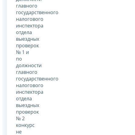
главного
государственного
налогового
инспектора
отдела
выездных
проверок
№ 1 и
по
должности
главного
государственного
налогового
инспектора
отдела
выездных
проверок
№ 2
конкурс
не