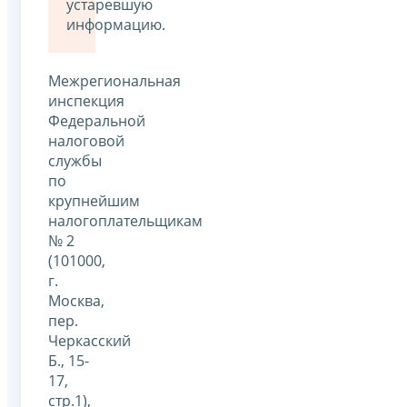
устаревшую
информацию.
Межрегиональная
инспекция
Федеральной
налоговой
службы
по
крупнейшим
налогоплательщикам
№ 2
(101000,
г.
Москва,
пер.
Черкасский
Б., 15-
17,
стр.1),