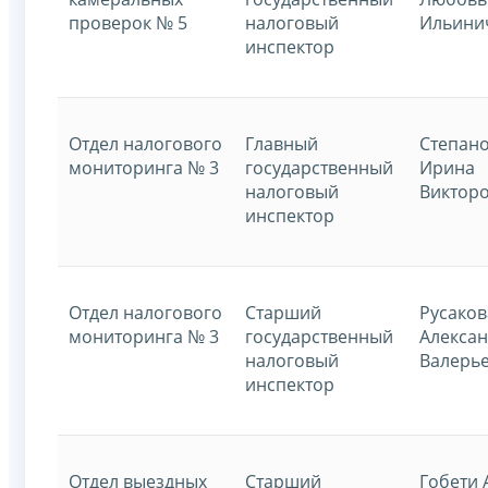
проверок № 5
налоговый
Ильини
инспектор
Отдел налогового
Главный
Степан
мониторинга № 3
государственный
Ирина
налоговый
Виктор
инспектор
Отдел налогового
Старший
Русаков
мониторинга № 3
государственный
Алекса
налоговый
Валерь
инспектор
Отдел выездных
Старший
Гобети 