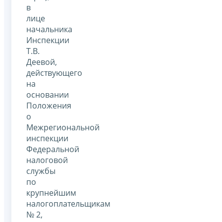
в
лице
начальника
Инспекции
Т.В.
Деевой,
действующего
на
основании
Положения
о
Межрегиональной
инспекции
Федеральной
налоговой
службы
по
крупнейшим
налогоплательщикам
№ 2,