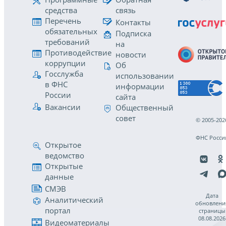
средства
связь
Перечень
Контакты
обязательных
Подписка
требований
на
Противодействие
новости
коррупции
Об
Госслужба
использовании
в ФНС
информации
России
сайта
Вакансии
Общественный
совет
© 2005-202
ФНС Росси
Открытое
ведомство
Открытые
данные
СМЭВ
Дата
Аналитический
обновлени
портал
страницы
08.08.2026
Видеоматериалы