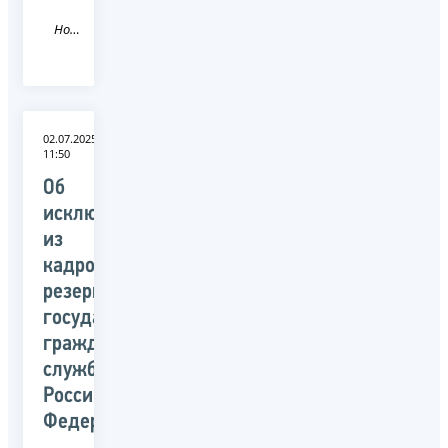
Новость
02.07.2025
11:50
Об
исключении
из
кадрового
резерва
государственной
гражданской
службы
Российской
Федерации