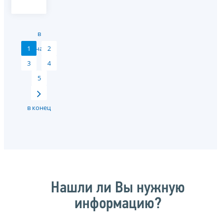
в
1
начало
2
3
4
5
в конец
Нашли ли Вы нужную
информацию?