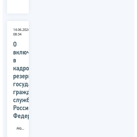
14.06.2024
08:34
О
включении
в
кадровый
резерв
государственной
гражданской
службы
Российской
Федерации
Новость