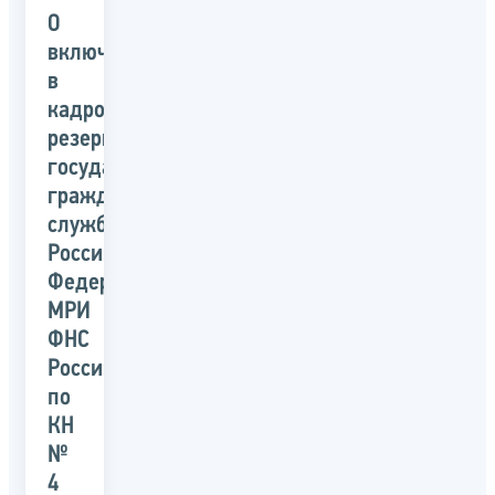
О
включении
в
кадровый
резерв
государственной
гражданской
службы
Российской
Федерации
МРИ
ФНС
России
по
КН
№
4