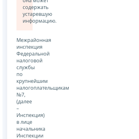
она может
содержать
устаревшую
информацию.
Межрайонная
инспекция
Федеральной
налоговой
службы
по
крупнейшим
налогоплательщикам
№7,
(далее
–
Инспекция)
в лице
начальника
Инспекции