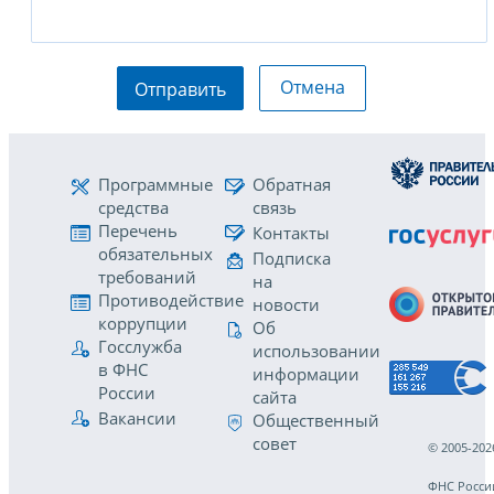
Отмена
Отправить
Программные
Обратная
средства
связь
Перечень
Контакты
обязательных
Подписка
требований
на
Противодействие
новости
коррупции
Об
Госслужба
использовании
в ФНС
информации
России
сайта
Вакансии
Общественный
совет
© 2005-202
ФНС Росси