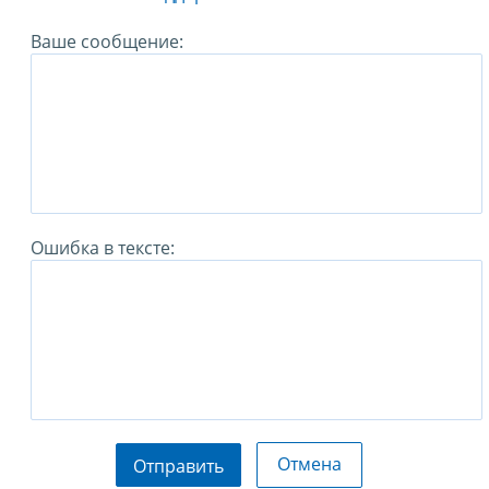
Ваше сообщение:
Ошибка в тексте:
Отмена
Отправить