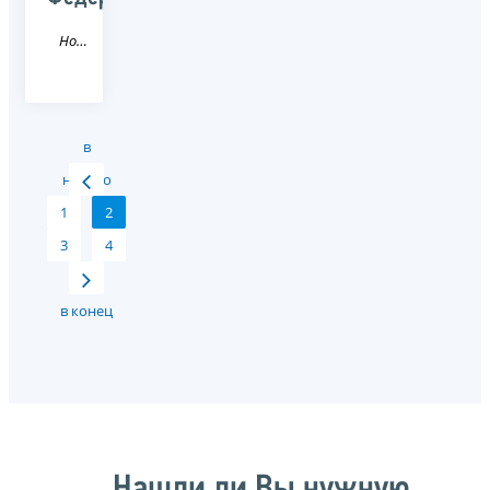
Новость
в
начало
1
2
3
4
в конец