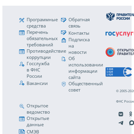
Программные
Обратная
средства
связь
Перечень
Контакты
обязательных
Подписка
требований
на
Противодействие
новости
коррупции
Об
Госслужба
использовании
в ФНС
информации
России
сайта
Вакансии
Общественный
совет
© 2005-202
ФНС Росси
Открытое
ведомство
Открытые
данные
СМЭВ