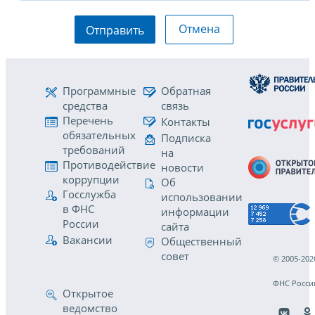
Отмена
Отправить
Программные
Обратная
средства
связь
Перечень
Контакты
обязательных
Подписка
требований
на
Противодействие
новости
коррупции
Об
Госслужба
использовании
в ФНС
информации
России
сайта
Вакансии
Общественный
совет
© 2005-202
ФНС Росси
Открытое
ведомство