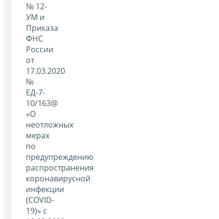
№ 12-
УМ и
Приказа
ФНС
России
от
17.03.2020
№
ЕД-7-
10/163@
«О
неотложных
мерах
по
предупреждению
распространения
коронавирусной
инфекции
(COVID-
19)» с