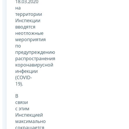
18.03.2020
на
территории
Инспекции
вводятся
неотложные
мероприятия
по
предупреждению
распространения
коронавирусной
инфекции
(COVID-
19).
В
связи
с этим
Инспекцией
максимально
сокращается