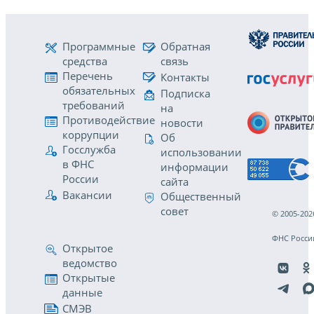
Программные
Обратная
средства
связь
Перечень
Контакты
обязательных
Подписка
требований
на
Противодействие
новости
коррупции
Об
Госслужба
использовании
в ФНС
информации
России
сайта
Вакансии
Общественный
совет
© 2005-202
ФНС Росси
Открытое
ведомство
Открытые
данные
СМЭВ