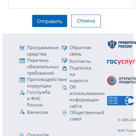
Отмена
Отправить
Программные
Обратная
средства
связь
Перечень
Контакты
обязательных
Подписка
требований
на
Противодействие
новости
коррупции
Об
Госслужба
использовании
в ФНС
информации
России
сайта
Вакансии
Общественный
совет
© 2005-202
ФНС Росси
Открытое