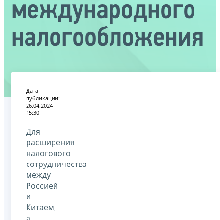
международного
налогообложения
Дата
публикации:
26.04.2024
15:30
Для
расширения
налогового
сотрудничества
между
Россией
и
Китаем,
а