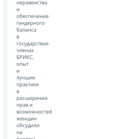
неравенства
и
обеспечение
гендерного
баланса
в
государствах-
членах
БРИКС,
опыт
и
лучшие
практики
в
расширении
прав и
возможностей
женщин
обсудили
на
первом