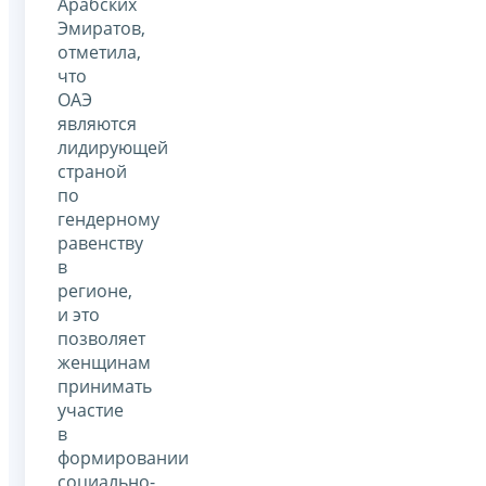
Арабских
Эмиратов,
отметила,
что
ОАЭ
являются
лидирующей
страной
по
гендерному
равенству
в
регионе,
и это
позволяет
женщинам
принимать
участие
в
формировании
социально-