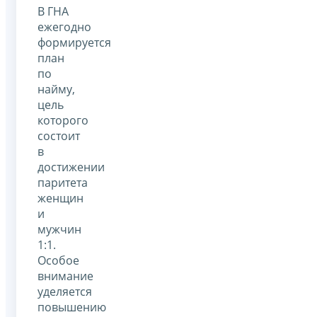
В ГНА
ежегодно
формируется
план
по
найму,
цель
которого
состоит
в
достижении
паритета
женщин
и
мужчин
1:1.
Особое
внимание
уделяется
повышению