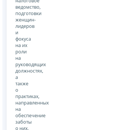
налоговое
ведомство,
подготовки
женщин-
лидеров
и
фокуса
на их
роли
на
руководящих
должностях,
а
также
о
практиках,
направленных
на
обеспечение
заботы
о них.