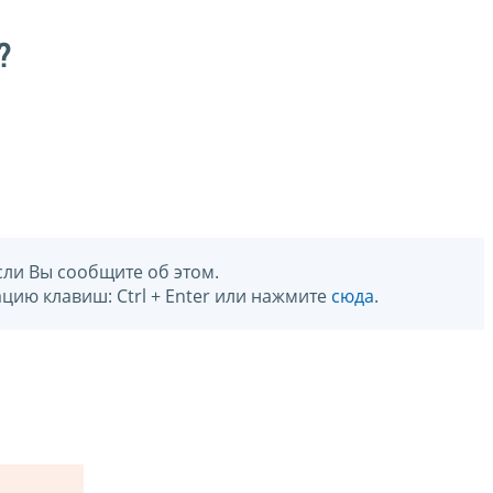
?
сли Вы сообщите об этом.
цию клавиш: Ctrl + Enter или нажмите
сюда
.