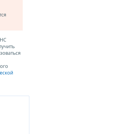
тся
ФНС
лучить
зоваться
ого
ческой