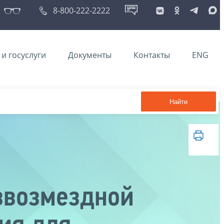
8-800-222-2222
и госуслуги
Документы
Контакты
ENG
Найти
звозмездной