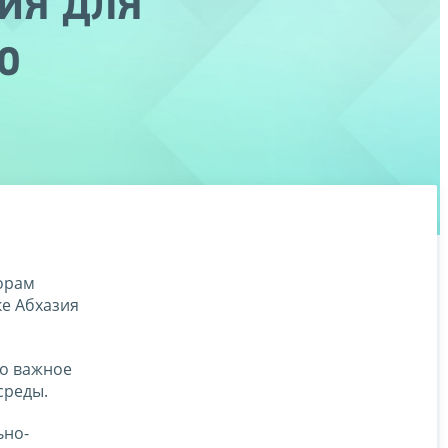
ия для
о
орам
е Абхазия
но важное
среды.
ьно-