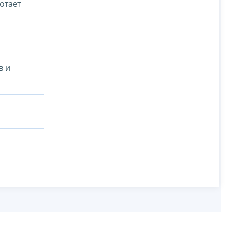
отает
в и