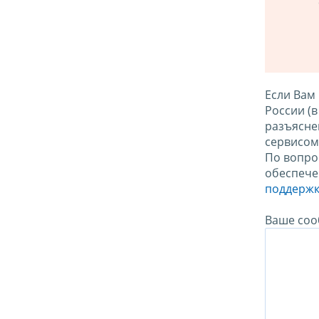
Если Вам
России (
разъясне
сервисо
По вопро
обеспече
поддержк
Ваше соо