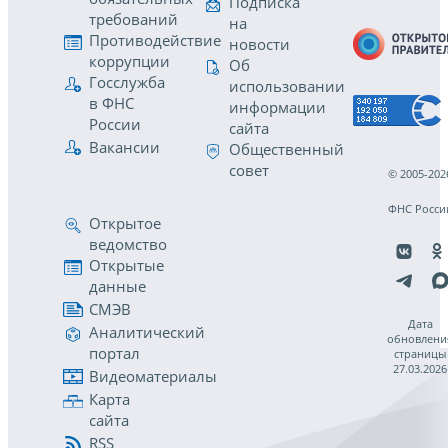
Подписка
требований
на
Противодействие
новости
коррупции
Об
Госслужба
использовании
в ФНС
информации
России
сайта
Вакансии
Общественный
совет
© 2005-202
ФНС Росси
Открытое
ведомство
Открытые
данные
СМЭВ
Дата
Аналитический
обновлени
портал
страницы
27.03.2026
Видеоматериалы
Карта
сайта
RSS