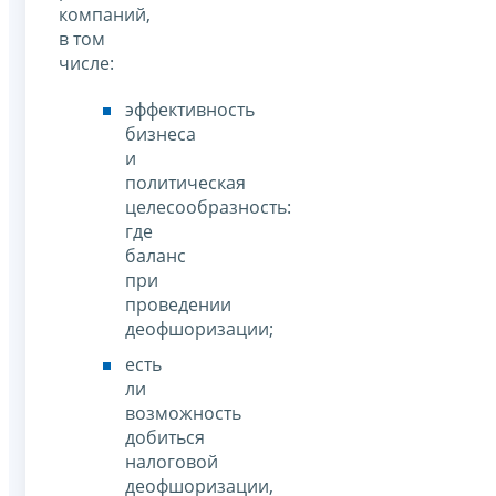
компаний,
в том
числе:
эффективность
бизнеса
и
политическая
целесообразность:
где
баланс
при
проведении
деофшоризации;
есть
ли
возможность
добиться
налоговой
деофшоризации,