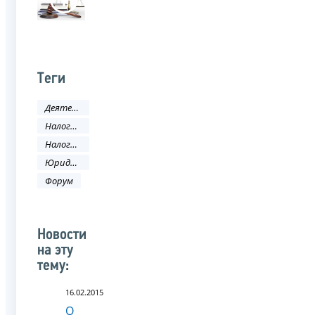
Теги
Деятельность ФНС
Налоговое законодательство
Налоговый кодекс
Юридическое лицо
Форум
Новости
на эту
тему:
16.02.2015
О