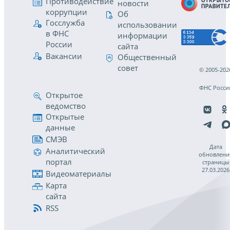
Противодействие
новости
коррупции
Об
Госслужба
использовании
в ФНС
информации
России
сайта
Вакансии
Общественный
совет
© 2005-202
ФНС Росси
Открытое
ведомство
Открытые
данные
СМЭВ
Дата
Аналитический
обновлени
портал
страницы
27.03.2026
Видеоматериалы
Карта
сайта
RSS