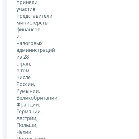
приняли
участие
представители
министерств
финансов
и
налоговых
администраций
из 28
стран,
в том
числе
России,
Румынии,
Великобритании,
Франции,
Германии,
Австрии,
Польши,
Чехии,
Португалии,