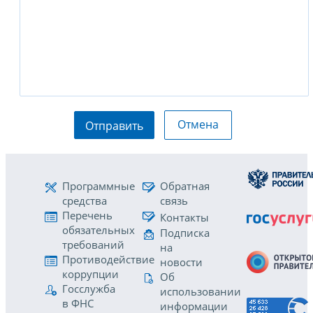
Отмена
Отправить
Программные
Обратная
средства
связь
Перечень
Контакты
обязательных
Подписка
требований
на
Противодействие
новости
коррупции
Об
Госслужба
использовании
в ФНС
информации