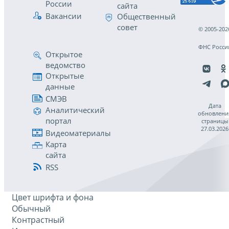
России
сайта
Вакансии
Общественный
совет
© 2005-202
ФНС Росси
Открытое
ведомство
Открытые
данные
СМЭВ
Дата
Аналитический
обновлени
портал
страницы
27.03.2026
Видеоматериалы
Карта
сайта
RSS
Цвет шрифта и фона
Обычный
Контрастный