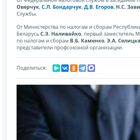
От Федеральной налоговой службы в заседании п
Оверчук
,
С.Л. Бондарчук
,
Д.В. Егоров
,
Н.С. Зав
Службы.
От Министерства по налогам и сборам Республик
Беларусь
С.Э. Наливайко
, первый заместитель 
по налогам и сборам
В.Б. Каменко
,
Э.А. Селицк
представители профсоюзной организации.
Поделиться: