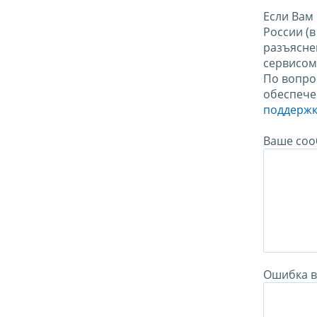
Если Вам
России (
разъясне
сервисо
По вопро
обеспече
поддержк
Ваше соо
Ошибка в 