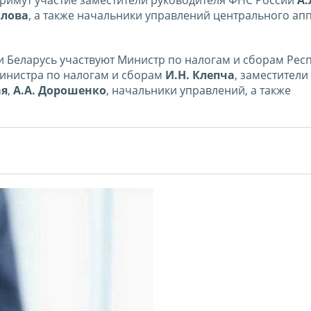
римут участие заместители руководителя ФНС России
А.
илова
, а также начальники управлений центрального ап
и Беларусь участвуют Министр по налогам и сборам Рес
Министра по налогам и сборам
И.Н. Клепча
, заместител
ая
,
А.А. Дорошенко
, начальники управлений, а также