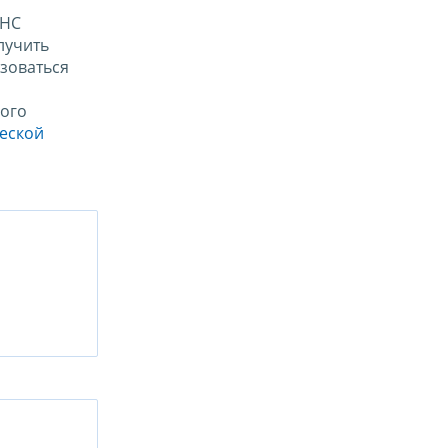
ФНС
лучить
зоваться
ого
ческой