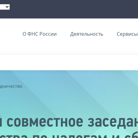
О ФНС России
Деятельность
Сервисы 
дничество
я совместное засед