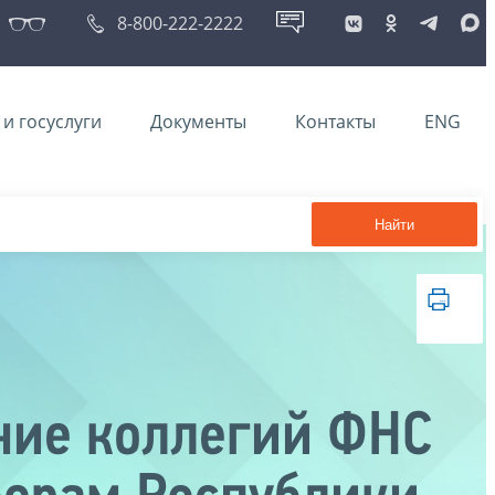
8-800-222-2222
и госуслуги
Документы
Контакты
ENG
Найти
ание коллегий ФНС