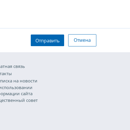
Отмена
Отправить
атная связь
такты
писка на новости
использовании
ормации сайта
ественный совет