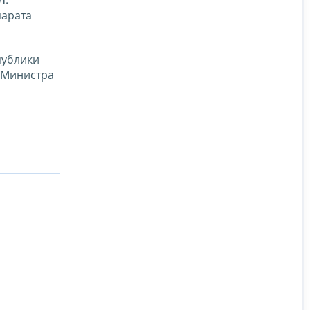
Л.
парата
публики
и Министра