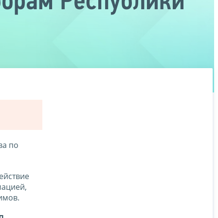
борам Республики
ва по
ействие
мацией,
имов.