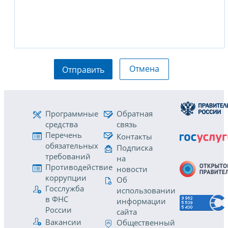
Отмена
Отправить
Программные
Обратная
средства
связь
Перечень
Контакты
обязательных
Подписка
требований
на
Противодействие
новости
коррупции
Об
Госслужба
использовании
в ФНС
информации
России
сайта
Вакансии
Общественный