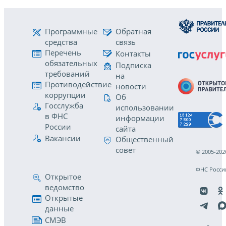
Программные
Обратная
средства
связь
Перечень
Контакты
обязательных
Подписка
требований
на
Противодействие
новости
коррупции
Об
Госслужба
использовании
в ФНС
информации
России
сайта
Вакансии
Общественный
совет
© 2005-202
ФНС Росси
Открытое
ведомство
Открытые
данные
СМЭВ