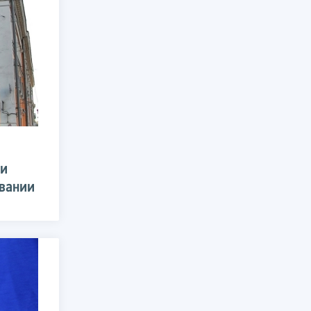
ии
овании