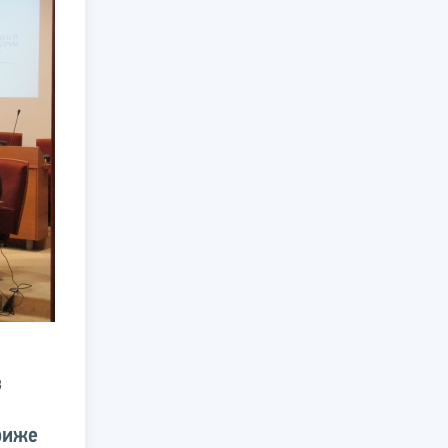
в
риже