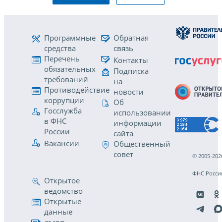
Программные
Обратная
средства
связь
Перечень
Контакты
обязательных
Подписка
требований
на
Противодействие
новости
коррупции
Об
Госслужба
использовании
в ФНС
информации
России
сайта
Вакансии
Общественный
совет
© 2005-202
ФНС Росси
Открытое
ведомство
Открытые
данные