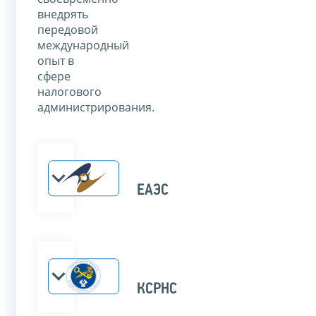
внедрять
передовой
международный
опыт в
сфере
налогового
администрирования.
ЕАЭС
КСРНС