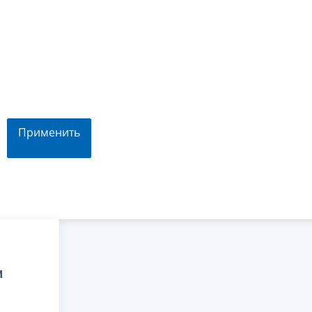
Применить
и