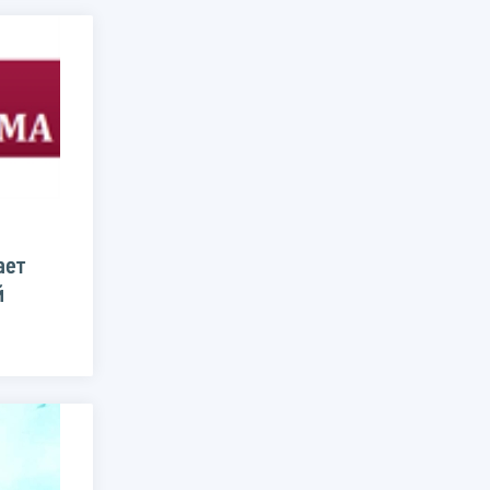
ает
й