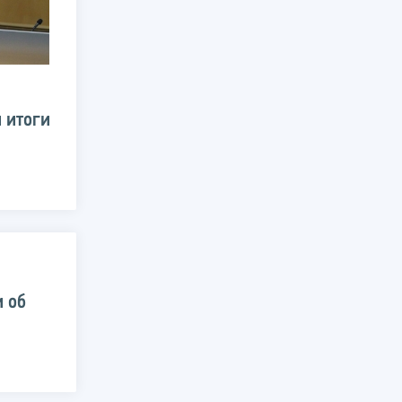
 итоги
и об