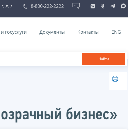
8-800-222-2222
и госуслуги
Документы
Контакты
ENG
Найти
розрачный бизнес»