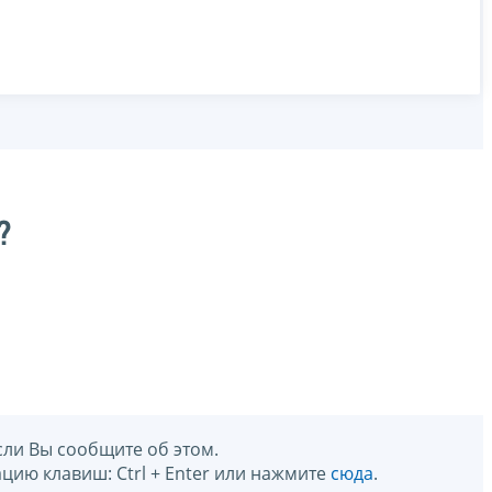
?
сли Вы сообщите об этом.
цию клавиш: Ctrl + Enter или нажмите
сюда
.