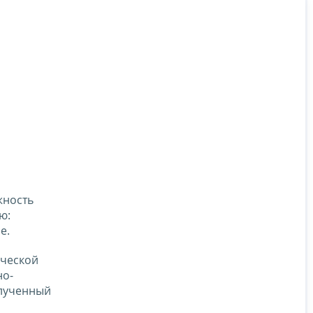
жность
ю:
е.
ической
но-
олученный