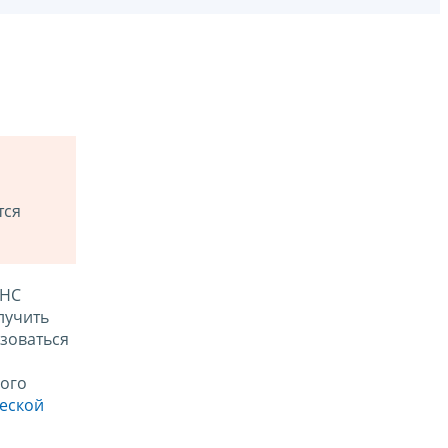
тся
ФНС
лучить
зоваться
ого
ческой