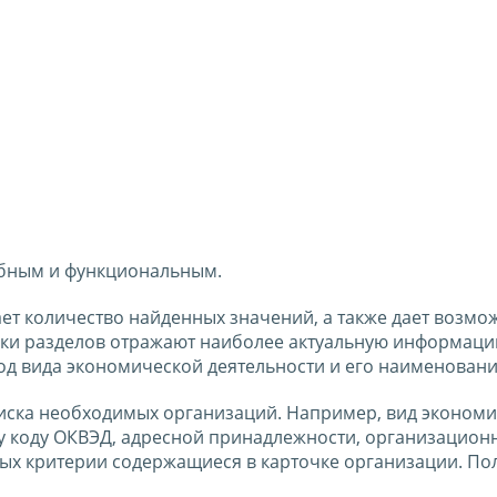
обным и функциональным.
ет количество найденных значений, а также дает возмо
чки разделов отражают наиболее актуальную информаци
од вида экономической деятельности и его наименовани
оиска необходимых организаций. Например, вид эконом
у коду ОКВЭД, адресной принадлежности, организацион
иных критерии содержащиеся в карточке организации. П