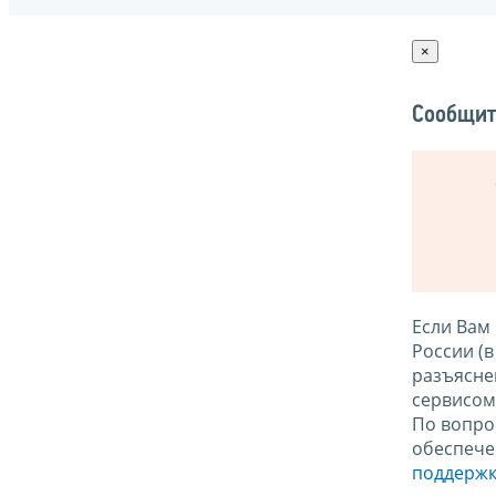
×
Сообщит
Если Вам
России (
разъясне
сервисо
По вопро
обеспече
поддержк