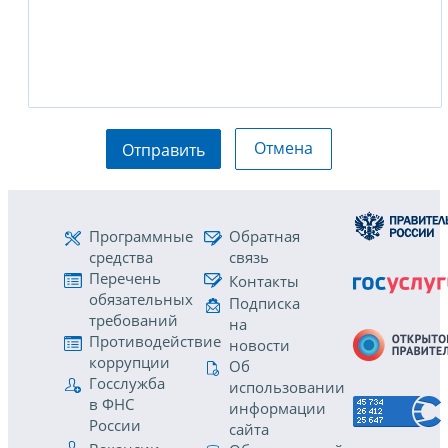
Отмена
Отправить
Программные
Обратная
средства
связь
Перечень
Контакты
обязательных
Подписка
требований
на
Противодействие
новости
коррупции
Об
Госслужба
использовании
в ФНС
информации
России
сайта