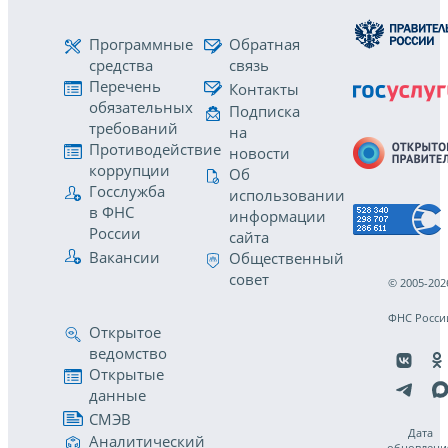
Программные
Обратная
средства
связь
Перечень
Контакты
обязательных
Подписка
требований
на
Противодействие
новости
коррупции
Об
Госслужба
использовании
в ФНС
информации
России
сайта
Вакансии
Общественный
совет
© 2005-202
ФНС Росси
Открытое
ведомство
Открытые
данные
СМЭВ
Дата
Аналитический
обновлени