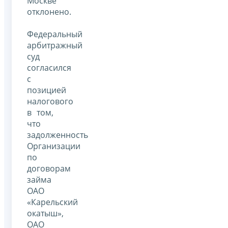
Москве
отклонено.
Федеральный
арбитражный
суд
согласился
с
позицией
налогового
в том,
что
задолженность
Организации
по
договорам
займа
ОАО
«Карельский
окатыш»,
ОАО