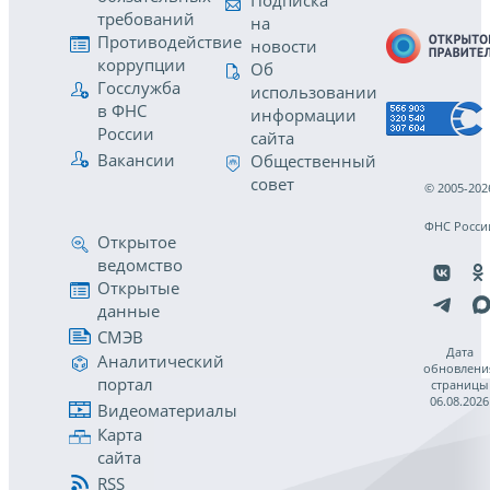
Подписка
требований
на
Противодействие
новости
коррупции
Об
Госслужба
использовании
в ФНС
информации
России
сайта
Вакансии
Общественный
совет
© 2005-202
ФНС Росси
Открытое
ведомство
Открытые
данные
СМЭВ
Дата
Аналитический
обновлени
портал
страницы
06.08.2026
Видеоматериалы
Карта
сайта
RSS