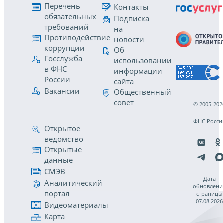
Перечень
Контакты
обязательных
Подписка
требований
на
Противодействие
новости
коррупции
Об
Госслужба
использовании
в ФНС
информации
России
сайта
Вакансии
Общественный
совет
© 2005-202
ФНС Росси
Открытое
ведомство
Открытые
данные
СМЭВ
Дата
Аналитический
обновлени
портал
страницы
07.08.2026
Видеоматериалы
Карта