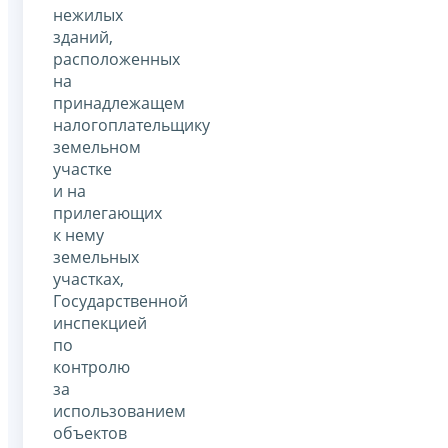
нежилых
зданий,
расположенных
на
принадлежащем
налогоплательщику
земельном
участке
и на
прилегающих
к нему
земельных
участках,
Государственной
инспекцией
по
контролю
за
использованием
объектов