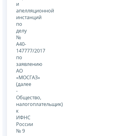
и
апелляционной
инстанций
по
делу
№
А40-
147777/2017
по
заявлению
АО
«МОСГАЗ»
(далее
-
Общество,
налогоплательщик)
к
ИФНС
России
№ 9