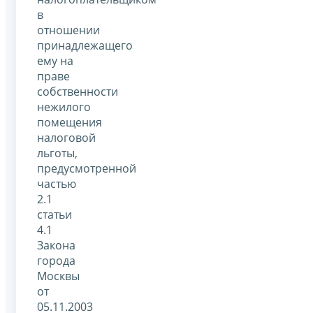
в
отношении
принадлежащего
ему на
праве
собственности
нежилого
помещения
налоговой
льготы,
предусмотренной
частью
2.1
статьи
4.1
Закона
города
Москвы
от
05.11.2003